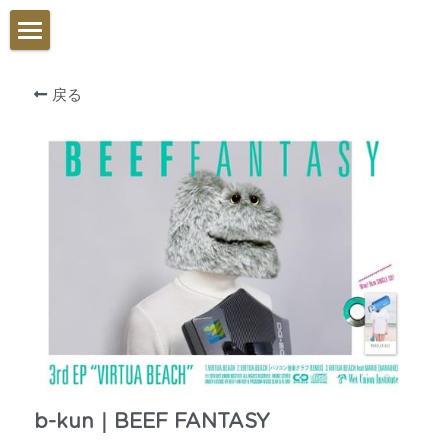
GALLERY
戻る
WORK
b-kun｜BEEF FANTASY